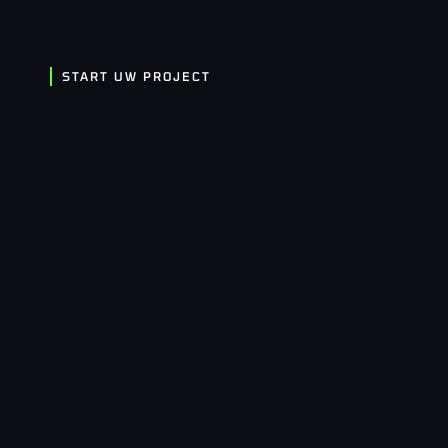
START UW PROJECT
UW DROOMTUIN
BEGINT HIER
Van idee tot uitvoering, wij staan voor u klaar.
Neem contact op en ontdek wat we voor uw tuin
kunnen betekenen.
CONTACTEER ONS